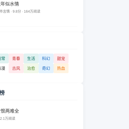
流年似水情
市言情 · 9.8分 · 164万阅读
日常
青春
生活
科幻
甜宠
韩漫
古风
治愈
奇幻
热血
榜
爱恨两难全
62.1万阅读