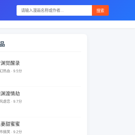
搜索
品
雷渊觉醒录
幻热血 · 9.5分
归渊渡情劫
风虐恋 · 9.7分
追妻甜蜜蜜
市搞笑 · 9.2分