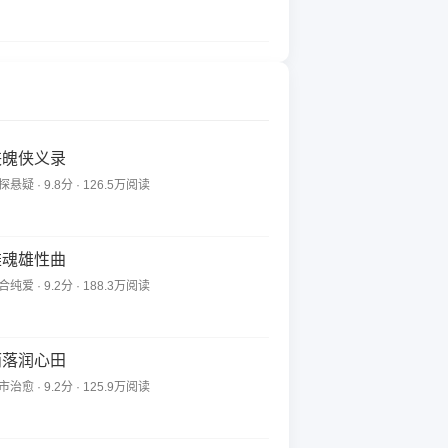
侠魄侠义录
探悬疑 · 9.8分 · 126.5万阅读
雄魂雄性曲
合纯爱 · 9.2分 · 188.3万阅读
雨落润心田
市治愈 · 9.2分 · 125.9万阅读