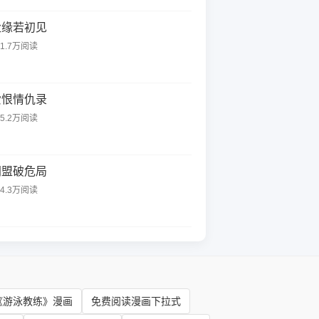
尘缘若初见
31.7万阅读
爱恨情仇录
95.2万阅读
同盟破危局
14.3万阅读
《游泳教练》漫画
免费阅读漫画下拉式