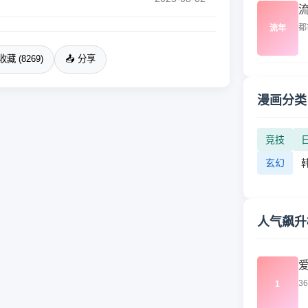
都
流年
收藏 (8269)
📤 分享
漫画分类
竞技
玄幻
人气飙升
3
1