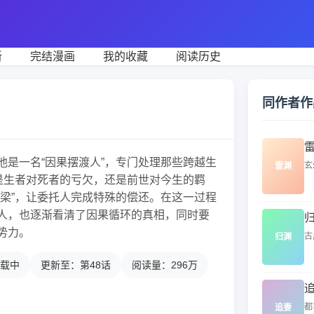
新
完结漫画
我的收藏
阅读历史
同作者作
他是一名“因果摆渡人”，专门处理那些跨越生
玄
雷渊
论是生者对死者的亏欠，还是前世对今生的羁
桥梁”，让委托人完成特殊的偿还。在这一过程
人，也逐渐看清了因果循环的真相，同时要
势力。
古
归渊
载中
更新至：第48话
阅读量：296万
都
追妻