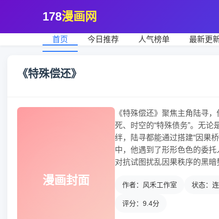
178
漫画网
首页
今日推荐
人气榜单
最新更
《特殊偿还》
《特殊偿还》聚焦主角陆寻，
死、时空的“特殊债务”。无
绊，陆寻都能通过搭建“因果
中，他遇到了形形色色的委托
对抗试图扰乱因果秩序的黑暗
漫画封面
作者：风禾工作室
状态：连
评分：9.4分